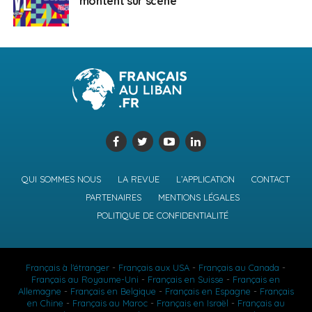
montent sur scène
QUI SOMMES NOUS
LA REVUE
L’APPLICATION
CONTACT
PARTENAIRES
MENTIONS LÉGALES
POLITIQUE DE CONFIDENTIALITÉ
Français à l'étranger
-
Français aux USA
-
Français au Canada
-
Français au Royaume-Uni
-
Français en Suisse
-
Français en
Allemagne
-
Français en Belgique
-
Français en Espagne
-
Français
en Chine
-
Français au Maroc
-
Français en Israël
-
Français au