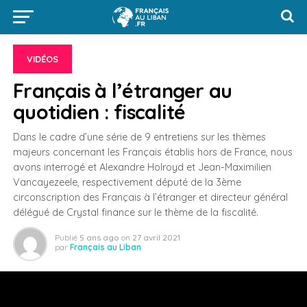
VIDÉOS
Français à l’étranger au
quotidien : fiscalité
Dans le cadre d’une série de 9 entretiens sur les thèmes
majeurs concernant les Français établis hors de France, nous
avons interrogé et Alexandre Holroyd et Jean-Maximilien
Vancayezeele, respectivement député de la 3ème
circonscription des Français à l’étranger et directeur général
délégué de Crystal finance sur le thème de la fiscalité.
Publié
5 ans ago
on
27 avril 2021
par
Français au Liban