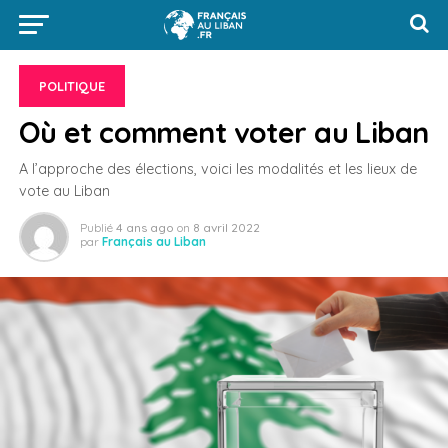
POLITIQUE
Où et comment voter au Liban
A l’approche des élections, voici les modalités et les lieux de
vote au Liban
Publié
4 ans ago
on
8 avril 2022
par
Français au Liban