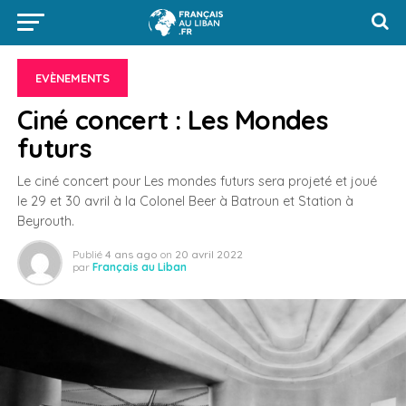
EVÈNEMENTS
Ciné concert : Les Mondes
futurs
Le ciné concert pour Les mondes futurs sera projeté et joué
le 29 et 30 avril à la Colonel Beer à Batroun et Station à
Beyrouth.
Publié
4 ans ago
on
20 avril 2022
par
Français au Liban