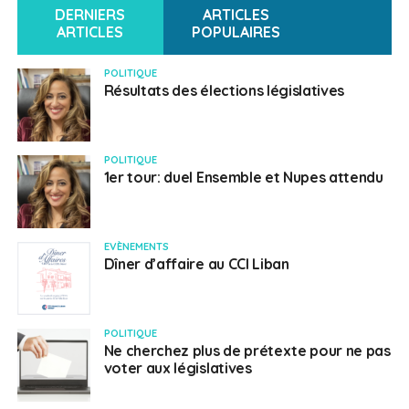
DERNIERS
ARTICLES
Rendez-vous au Colonel Beer à Batroun & Station à
ARTICLES
POPULAIRES
Beyrouth, le 29 et 30 avril.
POLITIQUE
Résultats des élections législatives
SUJETS ASSOCIÉS:
CINÉ-CONCERT
CINÉMA
HERBERT GEORGES WELLS
UNE
POLITIQUE
1er tour: duel Ensemble et Nupes attendu
Français au Liban
EVÈNEMENTS
Dîner d’affaire au CCI Liban
POLITIQUE
Ne cherchez plus de prétexte pour ne pas
voter aux législatives