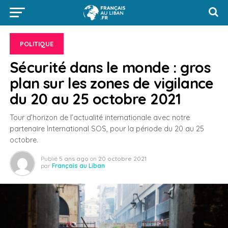
POLITIQUE
Sécurité dans le monde : gros
plan sur les zones de vigilance
du 20 au 25 octobre 2021
Tour d’horizon de l’actualité internationale avec notre
partenaire International SOS, pour la période du 20 au 25
octobre.
Publié
5 ans ago
on
20 octobre 2021
par
Français au Liban