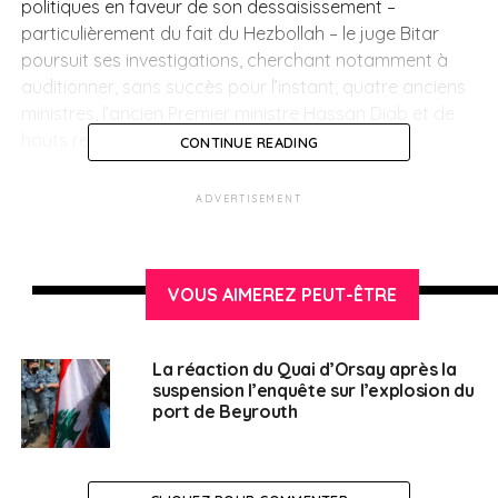
politiques en faveur de son dessaisissement
–
particulièrement du fait du Hezbollah – le juge Bitar
poursuit ses investigations, cherchant notamment à
auditionner, sans succès pour l’instant, quatre anciens
ministres, l’ancien Premier ministre Hassan Diab et de
hauts responsables sécuritaires.
CONTINUE READING
ADVERTISEMENT
SUJETS ASSOCIÉS:
HEZBOLLAH
MOBILISATION
PORT DE BEYROUTH
UNE
VOUS AIMEREZ PEUT-ÊTRE
Français au Liban
La réaction du Quai d’Orsay après la
suspension l’enquête sur l’explosion du
port de Beyrouth