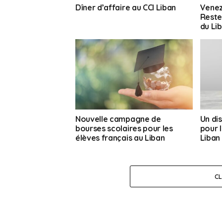
Dîner d’affaire au CCI Liban
Venez
Rester
du Li
Nouvelle campagne de
Un dis
bourses scolaires pour les
pour 
élèves français au Liban
Liban
C