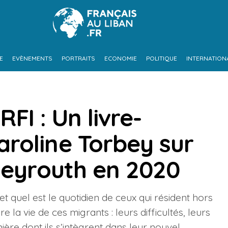
E
EVÈNEMENTS
PORTRAITS
ECONOMIE
POLITIQUE
INTERNATION
RFI : Un livre-
roline Torbey sur
Beyrouth en 2020
t quel est le quotidien de ceux qui résident hors
e la vie de ces migrants : leurs difficultés, leurs
nière dont ils s’intègrent dans leur nouvel