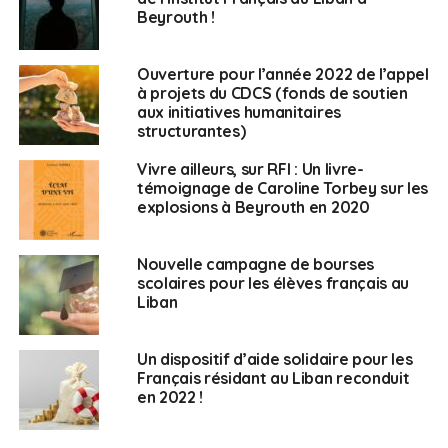
A sa prise de fonction, Anne Grillo a salué la solidarité
Beyrouth !
de ses compatriotes présents au Liban suite aux
circonstances tragiques et à l’explosion du port de
Ouverture pour l’année 2022 de l’appel
Beyrouth. Face à la crise économique, la diplomate a
à projets du CDCS (fonds de soutien
également réitéré l’engagement de la France à soutenir
aux initiatives humanitaires
la scolarisation de leurs enfants au Liban avant de
structurantes)
rappeler que des élections de nouveaux conseillers des
Vivre ailleurs, sur RFI : Un livre-
Français de l’étranger auront lieu en 2021. Les
témoignage de Caroline Torbey sur les
différentes antennes de l’Institut Français au Liban sont
explosions à Beyrouth en 2020
par ailleurs actuellement en pleine campagne de
recrutement.
Nouvelle campagne de bourses
scolaires pour les élèves français au
Liban
SUJETS ASSOCIÉS:
BEYROUTH
COVID-19
DIPLOMATIE
LIBAN
Un dispositif d’aide solidaire pour les
Français résidant au Liban reconduit
Français au Liban
en 2022 !