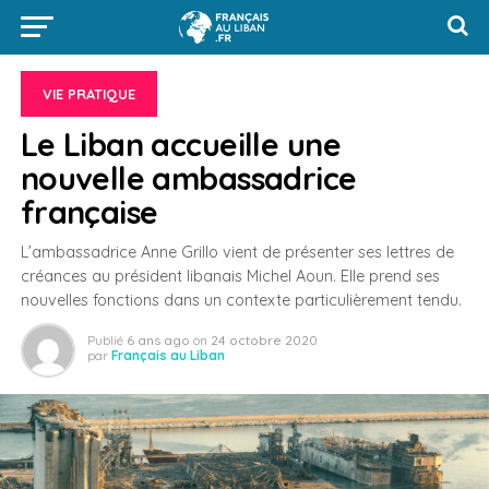
VIE PRATIQUE
Le Liban accueille une
nouvelle ambassadrice
française
L’ambassadrice Anne Grillo vient de présenter ses lettres de
créances au président libanais Michel Aoun. Elle prend ses
nouvelles fonctions dans un contexte particulièrement tendu.
Publié
6 ans ago
on
24 octobre 2020
par
Français au Liban